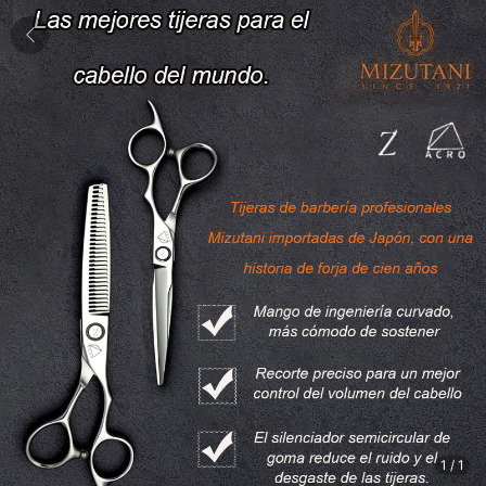
1
/
1