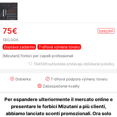
75€
59%OFF
180.00€
Doprava zadarmo
7-dňová výmena tovaru
[Mizutani] Forbici per capelli professionali
79456Používatelia pridávajú obľúbené položky
Dobierka
7-dňová podpora výmeny tovaru
Zabezpečenie kvality
Per espandere ulteriormente il mercato online e
presentare le forbici Mizutani a più clienti,
abbiamo lanciato sconti promozionali. Ora solo