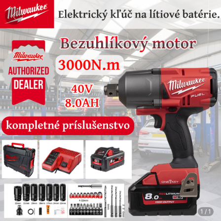
1
/
1