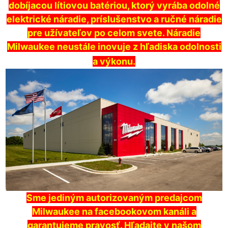
dobíjacou lítiovou batériou, ktorý vyrába odolné
elektrické náradie, príslušenstvo a ručné náradie
pre užívateľov po celom svete. Náradie
Milwaukee neustále inovuje z hľadiska odolnosti
a výkonu.
Sme jediným autorizovaným predajcom
Milwaukee na facebookovom kanáli a
garantujeme pravosť. Hľadajte v našom