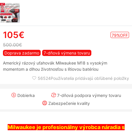
105€
79%OFF
500.00€
Doprava zadarmo
7-dňová výmena tovaru
Americký rázový uťahovák Milwaukee M18 s vysokým
momentom a dlhou životnosťou s lítiovou batériou
56524Používatelia pridávajú obľúbené položky
Dobierka
7-dňová podpora výmeny tovaru
Zabezpečenie kvality
Milwaukee je profesionálny výrobca náradia s