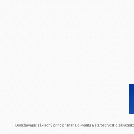
Dodržiavajúc základný princíp "snaha o kvalitu a starostlivosť o zákazn