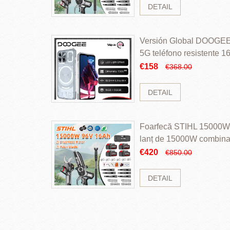
DETAIL
Versión Global DOOGEE
5G teléfono resistente
ROM Mediatek Dimensit
€158
€368.00
DETAIL
Foarfecă STIHL 15000W 
lanț de 15000W combinaț
perii și baterie cu li
€420
€850.00
DETAIL