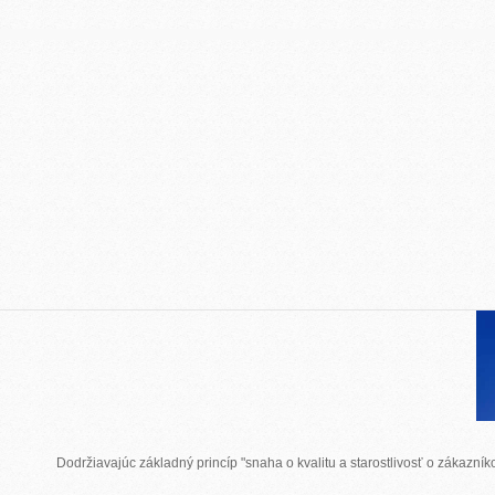
Dodržiavajúc základný princíp "snaha o kvalitu a starostlivosť o zákazn