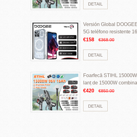
DETAIL
Versión Global DOOGEE
5G teléfono resistente
ROM Mediatek Dimensit
€158
€368.00
DETAIL
Foarfecă STIHL 15000W 
lanț de 15000W combinaț
perii și baterie cu li
€420
€850.00
DETAIL