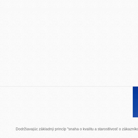
Dodržiavajúc základný princíp "snaha o kvalitu a starostlivosť o zákazn