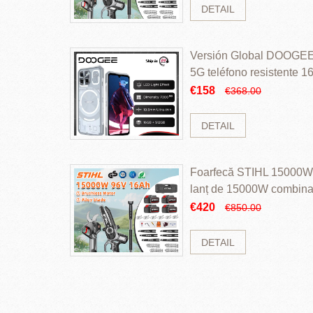
DETAIL
Versión Global DOOGEE
5G teléfono resistente
ROM Mediatek Dimensit
€158
€368.00
DETAIL
Foarfecă STIHL 15000W 
lanț de 15000W combinaț
perii și baterie cu li
€420
€850.00
DETAIL