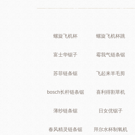
螺旋飞机杯
螺旋飞机杯跳
富士华锯子
霉我气链条锯
苏菲链条锯
飞起来羊毛剪
bosch长杆链条锯
喜利得割草机
薄纱链条锯
日女优锯子
春风精灵链条锯
拜尔水杯制氧机