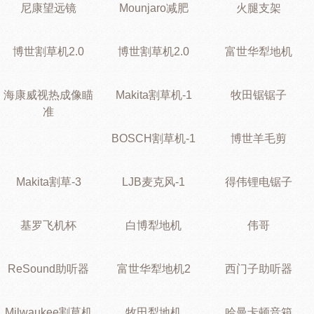
尼康望远镜
Mounjaro减肥
火腿支架
博世割草机2.0
博世割草机2.0
富世华犁地机
海康威视热成像瞄
Makita割草机-1
牧田锯锯子
准
BOSCH割草机-1
博世羊毛剪
Makita割草-3
LJB麦克风-1
得伟锂电锯子
基罗飞机杯
白博犁地机
伟哥
ReSound助听器
富世华犁地机2
西门子助听器
Milwaukee割草机
牧田犁地机
哈曼卡顿音箱