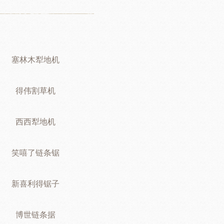
塞林木犁地机
得伟割草机
西西犁地机
笑嘻了链条锯
新喜利得锯子
博世链条据