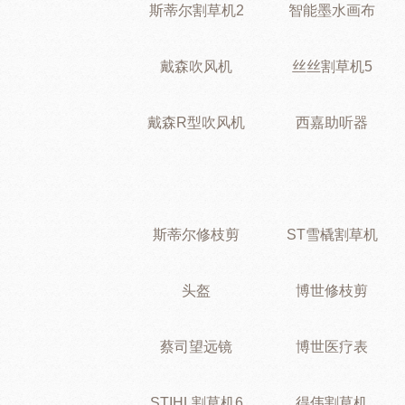
斯蒂尔割草机2
智能墨水画布
戴森吹风机
丝丝割草机5
戴森R型吹风机
西嘉助听器
斯蒂尔修枝剪
ST雪橇割草机
头盔
博世修枝剪
蔡司望远镜
博世医疗表
STIHL割草机6
得伟割草机