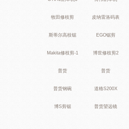
牧田修枝剪
皮纳雷洛码表
斯蒂尔高枝锯
EGO锯剪
Makita修枝剪-1
博世修枝剪2
普货
普货
普货钢碗
道格S200X
博S剪锯
普货望远镜