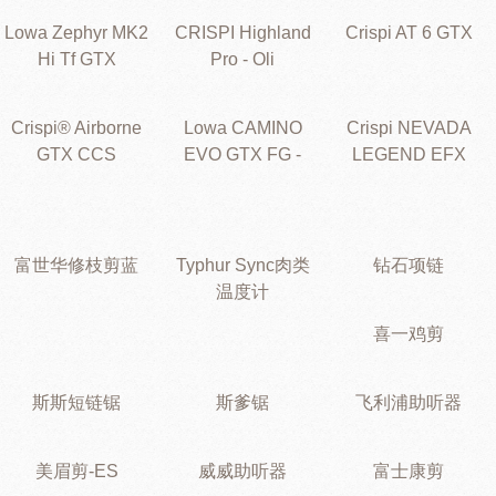
Lowa Zephyr MK2
CRISPI Highland
Crispi AT 6 GTX
Hi Tf GTX
Pro - Oli
Crispi® Airborne
Lowa CAMINO
Crispi NEVADA
GTX CCS
EVO GTX FG -
LEGEND EFX
富世华修枝剪蓝
Typhur Sync肉类
钻石项链
温度计
喜一鸡剪
斯斯短链锯
斯爹锯
飞利浦助听器
美眉剪-ES
威威助听器
富士康剪