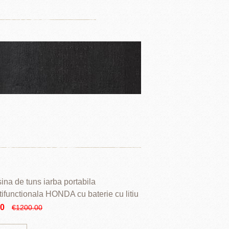
ina de tuns iarba portabila
tifunctionala HONDA cu baterie cu litiu
90
€1200.00