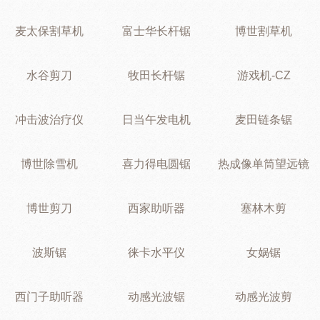
麦太保割草机
富士华长杆锯
博世割草机
水谷剪刀
牧田长杆锯
游戏机-CZ
冲击波治疗仪
日当午发电机
麦田链条锯
博世除雪机
喜力得电圆锯
热成像单筒望远镜
博世剪刀
西家助听器
塞林木剪
波斯锯
徕卡水平仪
女娲锯
西门子助听器
动感光波锯
动感光波剪