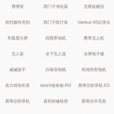
博博剪
西门子净化器
无牌血糖仪
前列腺补充剂
西门子医疗表
Vantrue N5记录仪
车载显示屏
四斯犁地机
鹰隼无人机
无人该
水下无人该
水果电子烟
威威扳手
白噪音助眠
死地而犁地机
喜力得加长剪
bosch链条锯-RO
斯蒂尔割草机-ES
斯蒂尔割草机
喜利得修枝剪
斯蒂尔羊毛剪