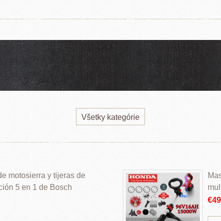
Všetky kategórie
 motosierra y tijeras de
Mas
ción 5 en 1 de Bosch
mul
€4