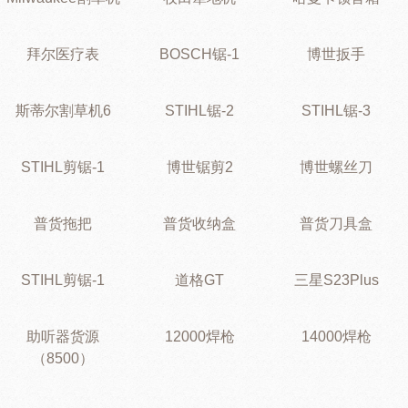
拜尔医疗表
BOSCH锯-1
博世扳手
斯蒂尔割草机6
STIHL锯-2
STIHL锯-3
STIHL剪锯-1
博世锯剪2
博世螺丝刀
普货拖把
普货收纳盒
普货刀具盒
STIHL剪锯-1
道格GT
三星S23Plus
助听器货源
12000焊枪
14000焊枪
（8500）