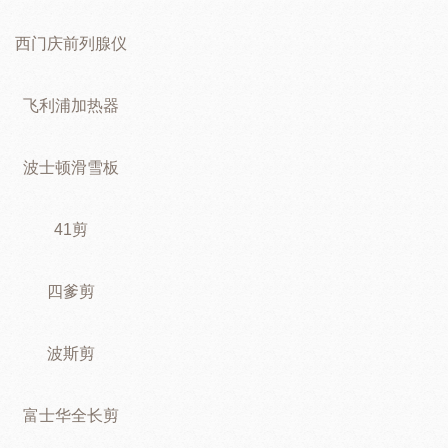
西门庆前列腺仪
飞利浦加热器
波士顿滑雪板
41剪
四爹剪
波斯剪
富士华全长剪