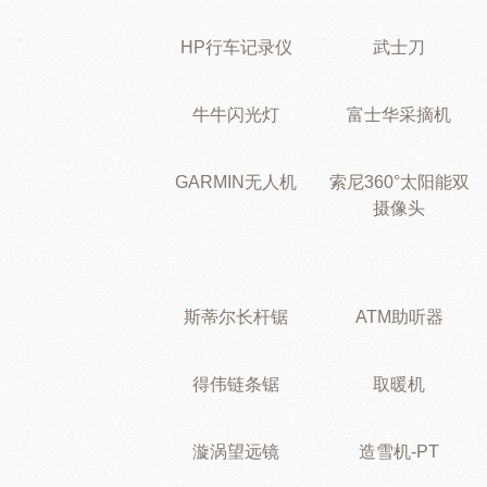
HP行车记录仪
武士刀
牛牛闪光灯
富士华采摘机
GARMIN无人机
索尼360°太阳能双
摄像头
斯蒂尔长杆锯
ATM助听器
得伟链条锯
取暖机
漩涡望远镜
造雪机-PT