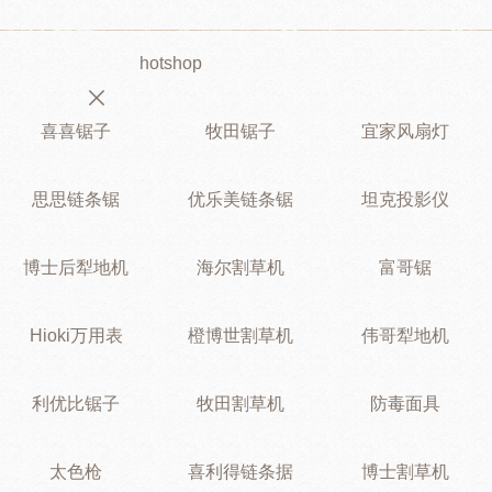
hotshop
喜喜锯子
牧田锯子
宜家风扇灯
思思链条锯
优乐美链条锯
坦克投影仪
博士后犁地机
海尔割草机
富哥锯
Hioki万用表
橙博世割草机
伟哥犁地机
利优比锯子
牧田割草机
防毒面具
太色枪
喜利得链条据
博士割草机