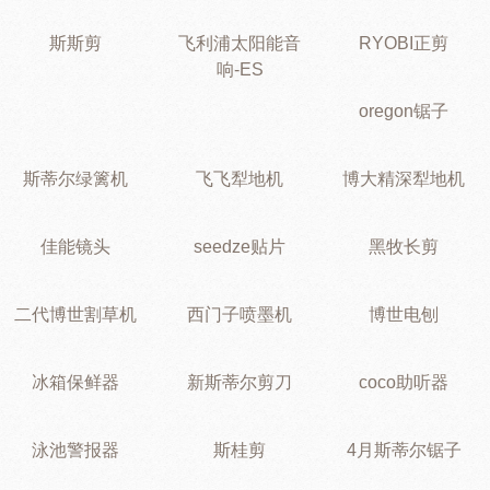
斯斯剪
飞利浦太阳能音
RYOBI正剪
响-ES
oregon锯子
斯蒂尔绿篱机
飞飞犁地机
博大精深犁地机
佳能镜头
seedze贴片
黑牧长剪
二代博世割草机
西门子喷墨机
博世电刨
冰箱保鲜器
新斯蒂尔剪刀
coco助听器
泳池警报器
斯桂剪
4月斯蒂尔锯子