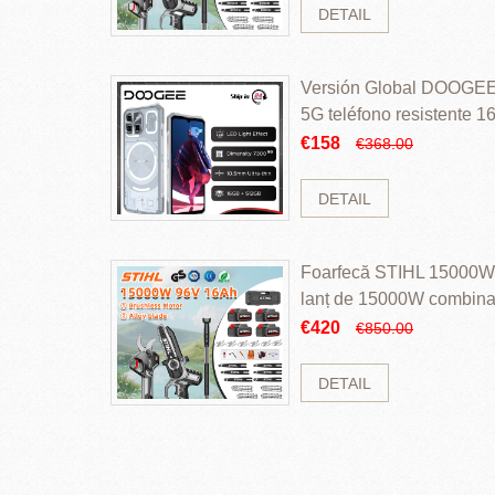
DETAIL
Versión Global DOOGEE
5G teléfono resistente
ROM Mediatek Dimensit
€158
€368.00
DETAIL
Foarfecă STIHL 15000W 
lanț de 15000W combinaț
perii și baterie cu li
€420
€850.00
DETAIL