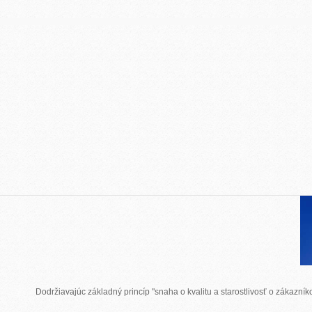
Dodržiavajúc základný princíp "snaha o kvalitu a starostlivosť o zákazn