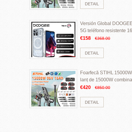
DETAIL
Versión Global DOOGEE
5G teléfono resistente
ROM Mediatek Dimensit
€158
€368.00
DETAIL
Foarfecă STIHL 15000W 
lanț de 15000W combinaț
perii și baterie cu li
€420
€850.00
DETAIL