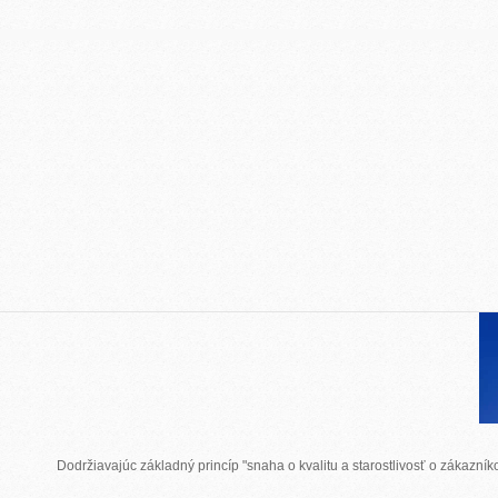
Dodržiavajúc základný princíp "snaha o kvalitu a starostlivosť o zákazn