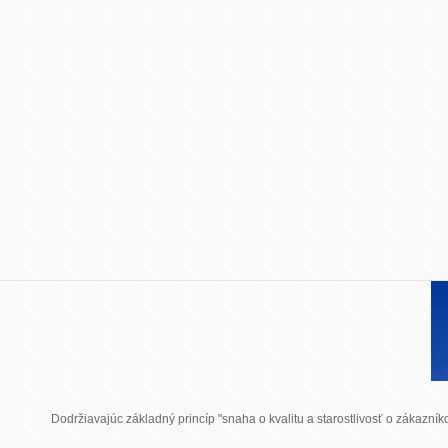
Dodržiavajúc základný princíp "snaha o kvalitu a starostlivosť o zákazn