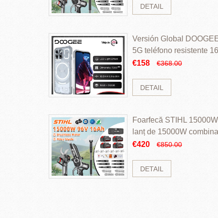
DETAIL
Versión Global DOOGEE
5G teléfono resistente
ROM Mediatek Dimensit
€158
€368.00
DETAIL
Foarfecă STIHL 15000W 
lanț de 15000W combinaț
perii și baterie cu li
€420
€850.00
DETAIL