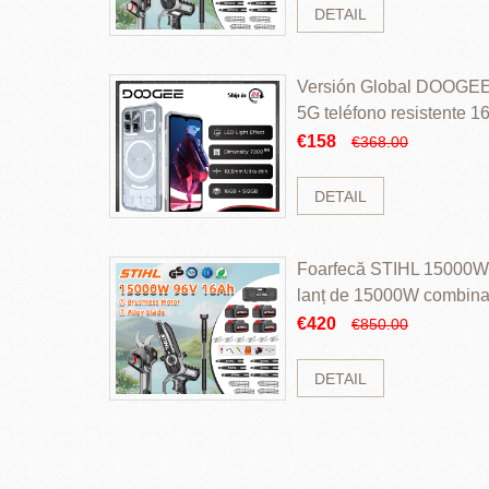
DETAIL
Versión Global DOOGEE
5G teléfono resistente
ROM Mediatek Dimensit
€158
€368.00
DETAIL
Foarfecă STIHL 15000W 
lanț de 15000W combinaț
perii și baterie cu li
€420
€850.00
DETAIL