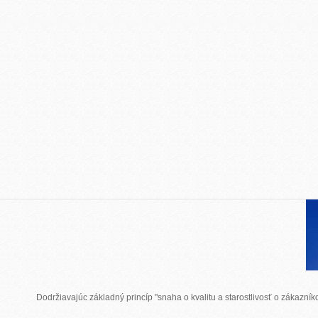
Dodržiavajúc základný princíp "snaha o kvalitu a starostlivosť o zákazn