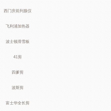
西门庆前列腺仪
飞利浦加热器
波士顿滑雪板
41剪
四爹剪
波斯剪
富士华全长剪