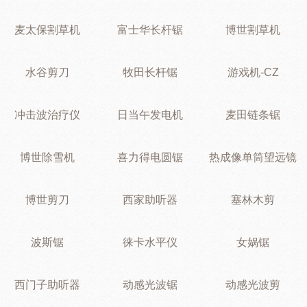
麦太保割草机
富士华长杆锯
博世割草机
水谷剪刀
牧田长杆锯
游戏机-CZ
冲击波治疗仪
日当午发电机
麦田链条锯
博世除雪机
喜力得电圆锯
热成像单筒望远镜
博世剪刀
西家助听器
塞林木剪
波斯锯
徕卡水平仪
女娲锯
西门子助听器
动感光波锯
动感光波剪