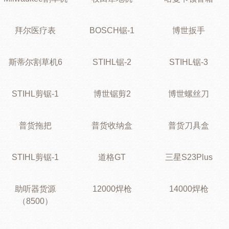
拜尔医疗表
BOSCH锯-1
博世扳手
斯蒂尔割草机6
STIHL锯-2
STIHL锯-3
STIHL剪锯-1
博世锯剪2
博世螺丝刀
普货拖把
普货收纳盒
普货刀具盒
STIHL剪锯-1
道格GT
三星S23Plus
助听器货源
12000焊枪
14000焊枪
（8500）