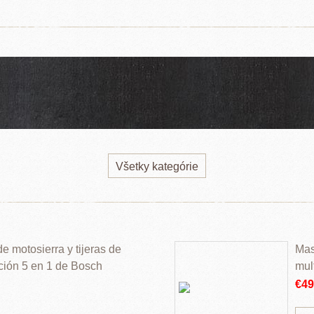
Všetky kategórie
 motosierra y tijeras de
Mas
ción 5 en 1 de Bosch
mul
€4