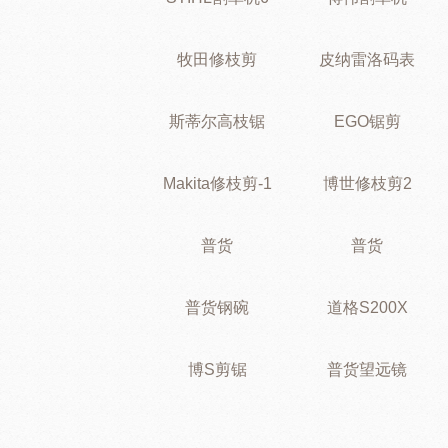
牧田修枝剪
皮纳雷洛码表
斯蒂尔高枝锯
EGO锯剪
Makita修枝剪-1
博世修枝剪2
普货
普货
普货钢碗
道格S200X
博S剪锯
普货望远镜