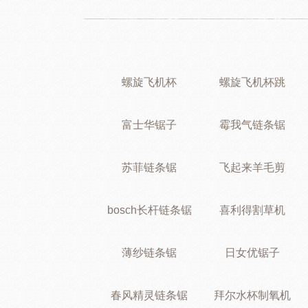
螺旋飞机杯
螺旋飞机杯跳
富士华锯子
霉我气链条锯
苏菲链条锯
飞起来羊毛剪
bosch长杆链条锯
喜利得割草机
薄纱链条锯
日女优锯子
春风精灵链条锯
拜尔水杯制氧机