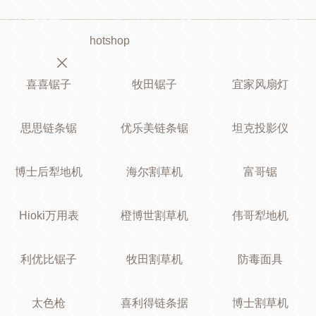
hotshop
喜喜锯子
牧田锯子
宜家风扇灯
思思链条锯
优乐美链条锯
坦克投影仪
博士后犁地机
海尔割草机
富哥锯
Hioki万用表
橙博世割草机
伟哥犁地机
利优比锯子
牧田割草机
防毒面具
太色枪
喜利得链条据
博士割草机