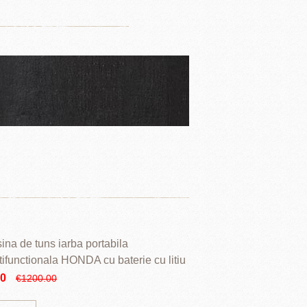
ina de tuns iarba portabila
tifunctionala HONDA cu baterie cu litiu
90
€1200.00