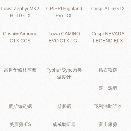
Lowa Zephyr MK2
CRISPI Highland
Crispi AT 6 GTX
Hi Tf GTX
Pro - Oli
Crispi® Airborne
Lowa CAMINO
Crispi NEVADA
GTX CCS
EVO GTX FG -
LEGEND EFX
富世华修枝剪蓝
Typhur Sync肉类
钻石项链
温度计
喜一鸡剪
斯斯短链锯
斯爹锯
飞利浦助听器
美眉剪-ES
威威助听器
富士康剪