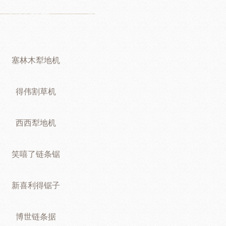
塞林木犁地机
得伟割草机
西西犁地机
笑嘻了链条锯
新喜利得锯子
博世链条据