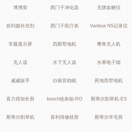
博博剪
西门子净化器
无牌血糖仪
前列腺补充剂
西门子医疗表
Vantrue N5记录仪
车载显示屏
四斯犁地机
鹰隼无人机
无人该
水下无人该
水果电子烟
威威扳手
白噪音助眠
死地而犁地机
喜力得加长剪
bosch链条锯-RO
斯蒂尔割草机-ES
斯蒂尔割草机
喜利得修枝剪
斯蒂尔羊毛剪