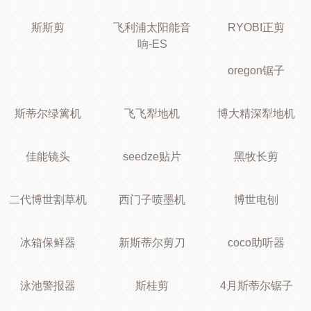
斯斯剪
飞利浦太阳能音
RYOBI正剪
响-ES
oregon锯子
斯蒂尔绿篱机
飞飞犁地机
博大精深犁地机
佳能镜头
seedze贴片
黑牧长剪
二代博世割草机
西门子喷墨机
博世电刨
冰箱保鲜器
新斯蒂尔剪刀
coco助听器
泳池警报器
斯桂剪
4月斯蒂尔锯子