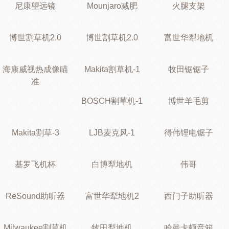
尼康望远镜
Mounjaro减肥
火腿支架
博世割草机2.0
博世割草机2.0
富世华犁地机
海康威视热成像瞄
Makita割草机-1
牧田锯锯子
准
BOSCH割草机-1
博世羊毛剪
Makita割草-3
LJB麦克风-1
得伟锂电锯子
基罗飞机杯
白博犁地机
伟哥
ReSound助听器
富世华犁地机2
西门子助听器
Milwaukee割草机
牧田犁地机
哈曼卡顿音箱