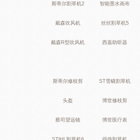
斯蒂尔割草机2
智能墨水画布
戴森吹风机
丝丝割草机5
戴森R型吹风机
西嘉助听器
斯蒂尔修枝剪
ST雪橇割草机
头盔
博世修枝剪
蔡司望远镜
博世医疗表
STIHL割草机6
得伟割草机