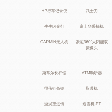
HP行车记录仪
武士刀
牛牛闪光灯
富士华采摘机
GARMIN无人机
索尼360°太阳能双
摄像头
斯蒂尔长杆锯
ATM助听器
得伟链条锯
取暖机
漩涡望远镜
造雪机-PT