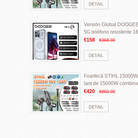
DETAIL
Versión Global DOOGEE
5G teléfono resistente
ROM Mediatek Dimensit
€158
€368.00
DETAIL
Foarfecă STIHL 15000W 
lanț de 15000W combinaț
perii și baterie cu li
€420
€850.00
DETAIL