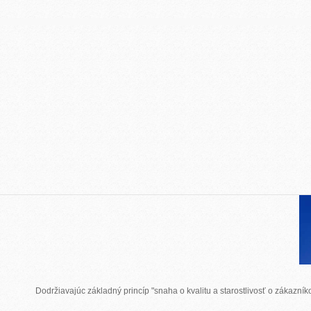
Dodržiavajúc základný princíp "snaha o kvalitu a starostlivosť o zákazn