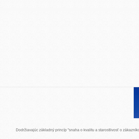
Dodržiavajúc základný princíp "snaha o kvalitu a starostlivosť o zákazn