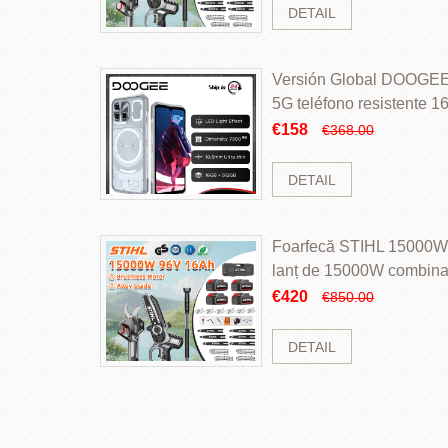
DETAIL
Versión Global DOOGEE
5G teléfono resistente
ROM Mediatek Dimensit
€158
€368.00
DETAIL
Foarfecă STIHL 15000W 
lanț de 15000W combinaț
perii și baterie cu li
€420
€850.00
DETAIL