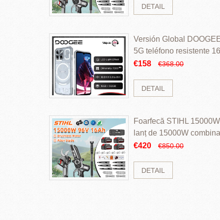
DETAIL
Versión Global DOOGEE
5G teléfono resistente
ROM Mediatek Dimensit
€158
€368.00
DETAIL
Foarfecă STIHL 15000W 
lanț de 15000W combinaț
perii și baterie cu li
€420
€850.00
DETAIL