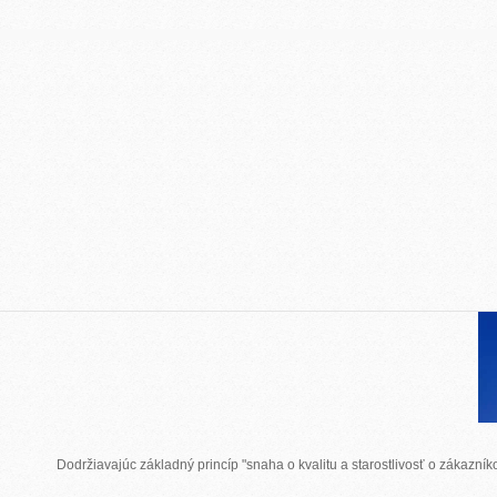
Dodržiavajúc základný princíp "snaha o kvalitu a starostlivosť o zákazn