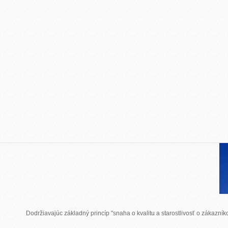
Dodržiavajúc základný princíp "snaha o kvalitu a starostlivosť o zákazn