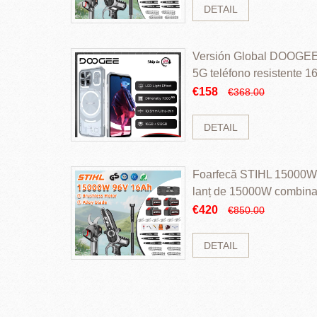
DETAIL
Versión Global DOOGEE
5G teléfono resistente
ROM Mediatek Dimensit
€158
€368.00
DETAIL
Foarfecă STIHL 15000W 
lanț de 15000W combinaț
perii și baterie cu li
€420
€850.00
DETAIL