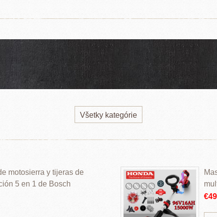
Všetky kategórie
 motosierra y tijeras de
Mas
ción 5 en 1 de Bosch
mul
€4