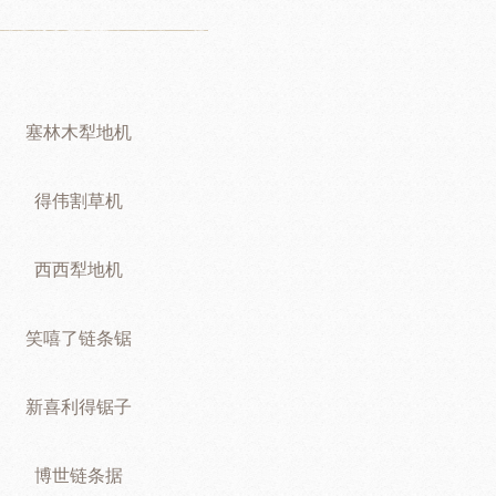
塞林木犁地机
得伟割草机
西西犁地机
笑嘻了链条锯
新喜利得锯子
博世链条据