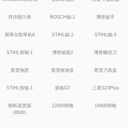
拜尔医疗表
BOSCH锯-1
博世扳手
斯蒂尔割草机6
STIHL锯-2
STIHL锯-3
STIHL剪锯-1
博世锯剪2
博世螺丝刀
普货拖把
普货收纳盒
普货刀具盒
STIHL剪锯-1
道格GT
三星S23Plus
助听器货源
12000焊枪
14000焊枪
（8500）