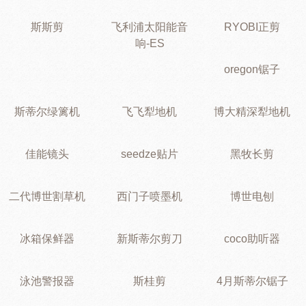
斯斯剪
飞利浦太阳能音
RYOBI正剪
响-ES
oregon锯子
斯蒂尔绿篱机
飞飞犁地机
博大精深犁地机
佳能镜头
seedze贴片
黑牧长剪
二代博世割草机
西门子喷墨机
博世电刨
冰箱保鲜器
新斯蒂尔剪刀
coco助听器
泳池警报器
斯桂剪
4月斯蒂尔锯子