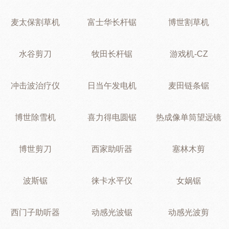
麦太保割草机
富士华长杆锯
博世割草机
水谷剪刀
牧田长杆锯
游戏机-CZ
冲击波治疗仪
日当午发电机
麦田链条锯
博世除雪机
喜力得电圆锯
热成像单筒望远镜
博世剪刀
西家助听器
塞林木剪
波斯锯
徕卡水平仪
女娲锯
西门子助听器
动感光波锯
动感光波剪