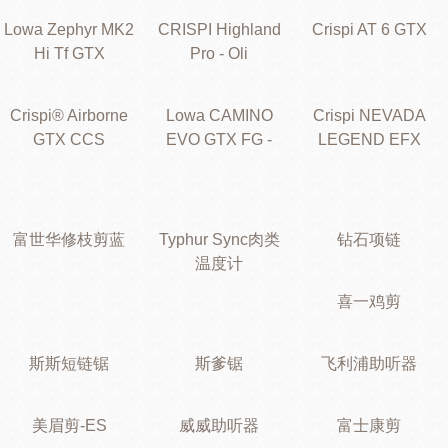
Lowa Zephyr MK2
CRISPI Highland
Crispi AT 6 GTX
Hi Tf GTX
Pro - Oli
Crispi® Airborne
Lowa CAMINO
Crispi NEVADA
GTX CCS
EVO GTX FG -
LEGEND EFX
富世华修枝剪蓝
Typhur Sync肉类
钻石项链
温度计
喜一鸡剪
斯斯短链锯
斯爹锯
飞利浦助听器
美眉剪-ES
威威助听器
富士康剪