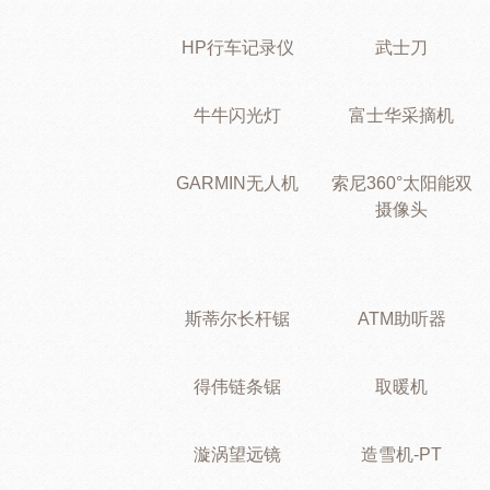
HP行车记录仪
武士刀
牛牛闪光灯
富士华采摘机
GARMIN无人机
索尼360°太阳能双
摄像头
斯蒂尔长杆锯
ATM助听器
得伟链条锯
取暖机
漩涡望远镜
造雪机-PT