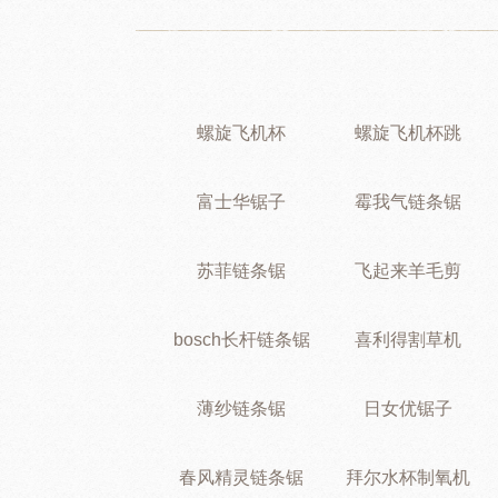
螺旋飞机杯
螺旋飞机杯跳
富士华锯子
霉我气链条锯
苏菲链条锯
飞起来羊毛剪
bosch长杆链条锯
喜利得割草机
薄纱链条锯
日女优锯子
春风精灵链条锯
拜尔水杯制氧机