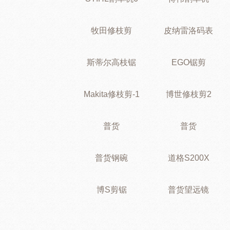
牧田修枝剪
皮纳雷洛码表
斯蒂尔高枝锯
EGO锯剪
Makita修枝剪-1
博世修枝剪2
普货
普货
普货钢碗
道格S200X
博S剪锯
普货望远镜