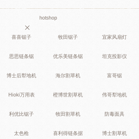
hotshop
喜喜锯子
牧田锯子
宜家风扇灯
思思链条锯
优乐美链条锯
坦克投影仪
博士后犁地机
海尔割草机
富哥锯
Hioki万用表
橙博世割草机
伟哥犁地机
利优比锯子
牧田割草机
防毒面具
太色枪
喜利得链条据
博士割草机