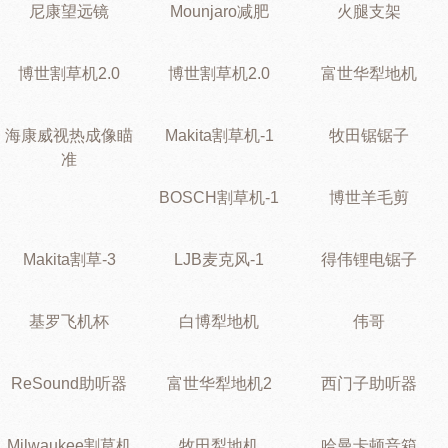
尼康望远镜
Mounjaro减肥
火腿支架
博世割草机2.0
博世割草机2.0
富世华犁地机
海康威视热成像瞄
Makita割草机-1
牧田锯锯子
准
BOSCH割草机-1
博世羊毛剪
Makita割草-3
LJB麦克风-1
得伟锂电锯子
基罗飞机杯
白博犁地机
伟哥
ReSound助听器
富世华犁地机2
西门子助听器
Milwaukee割草机
牧田犁地机
哈曼卡顿音箱