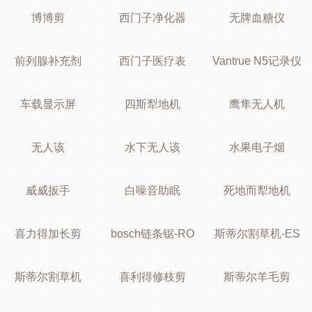
博博剪
西门子净化器
无牌血糖仪
前列腺补充剂
西门子医疗表
Vantrue N5记录仪
车载显示屏
四斯犁地机
鹰隼无人机
无人该
水下无人该
水果电子烟
威威扳手
白噪音助眠
死地而犁地机
喜力得加长剪
bosch链条锯-RO
斯蒂尔割草机-ES
斯蒂尔割草机
喜利得修枝剪
斯蒂尔羊毛剪