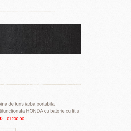
ina de tuns iarba portabila
tifunctionala HONDA cu baterie cu litiu
90
€1200.00