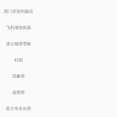
西门庆前列腺仪
飞利浦加热器
波士顿滑雪板
41剪
四爹剪
波斯剪
富士华全长剪