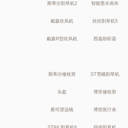
斯蒂尔割草机2
智能墨水画布
戴森吹风机
丝丝割草机5
戴森R型吹风机
西嘉助听器
斯蒂尔修枝剪
ST雪橇割草机
头盔
博世修枝剪
蔡司望远镜
博世医疗表
STIHL割草机6
得伟割草机